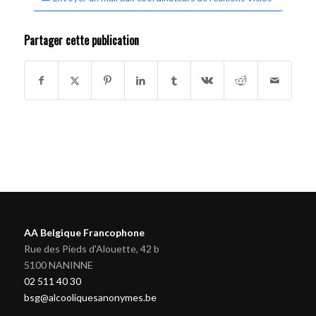
Partager cette publication
AA Belgique Francophone
Rue des Pieds d'Alouette, 42 b
5100 NANINNE
02 511 40 30
bsg@alcooliquesanonymes.be