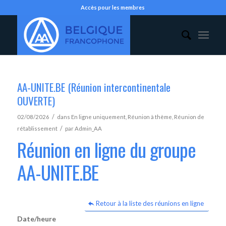
Accès pour les membres
AA-UNITE.BE (Réunion intercontinentale
OUVERTE)
/
02/08/2026
dans
En ligne uniquement
,
Réunion à thème
,
Réunion de
/
rétablissement
par
Admin_AA
Réunion en ligne du groupe
AA-UNITE.BE
Retour à la liste des réunions en ligne
Date/heure