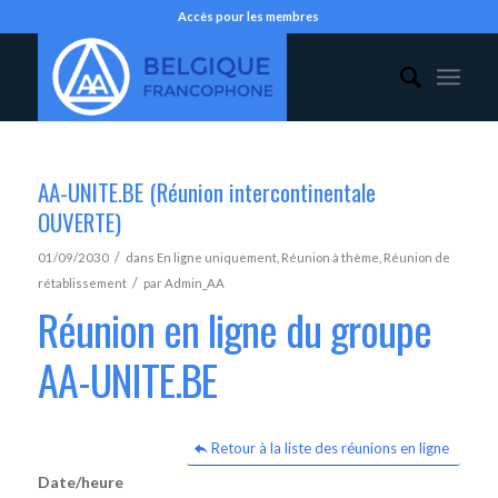
Accès pour les membres
AA-UNITE.BE (Réunion intercontinentale
OUVERTE)
/
01/09/2030
dans
En ligne uniquement
,
Réunion à thème
,
Réunion de
/
rétablissement
par
Admin_AA
Réunion en ligne du groupe
AA-UNITE.BE
Retour à la liste des réunions en ligne
Date/heure