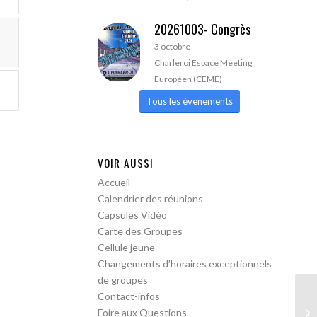
20261003- Congrès
3 octobre
Charleroi Espace Meeting
Européen (CEME)
Tous les évenements
VOIR AUSSI
Accueil
Calendrier des réunions
Capsules Vidéo
Carte des Groupes
Cellule jeune
Changements d’horaires exceptionnels
de groupes
Contact-infos
AA
Foire aux Questions