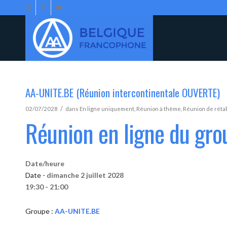
AA-UNITE.BE (Réunion intercontinentale OUVERTE)
/
02/07/2028
dans
En ligne uniquement
,
Réunion à thème
,
Réunion de réta
Réunion en ligne du gr
Date/heure
Date -
dimanche 2 juillet 2028
19:30 - 21:00
Groupe :
AA-UNITE.BE