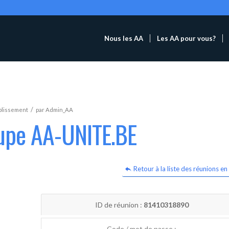
Nous les AA
Les AA pour vous?
/
blissement
par
Admin_AA
oupe AA-UNITE.BE
Retour à la liste des réunions en 
ID de réunion :
81410318890
Code / mot de passe :