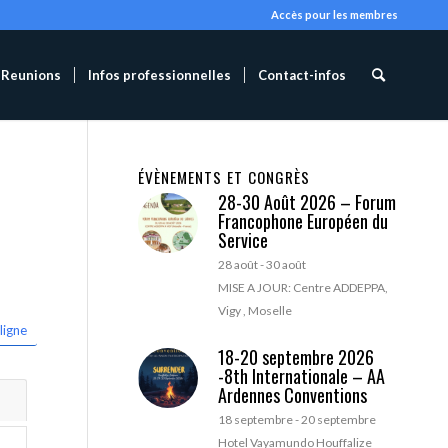
Accès pour les membres
Reunions
Infos professionnelles
Contact-infos
ÉVÈNEMENTS ET CONGRÈS
28-30 Août 2026 – Forum
Francophone Européen du
Service
28 août
-
30 août
MISE A JOUR: Centre ADDEPPA,
Vigy , Moselle
ligne
18-20 septembre 2026
-8th Internationale – AA
Ardennes Conventions
18 septembre
-
20 septembre
Hotel Vayamundo Houffalize