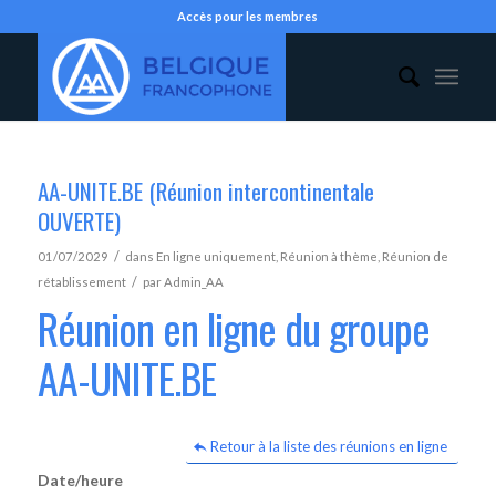
Accès pour les membres
AA-UNITE.BE (Réunion intercontinentale
OUVERTE)
/
01/07/2029
dans
En ligne uniquement
,
Réunion à thème
,
Réunion de
/
rétablissement
par
Admin_AA
Réunion en ligne du groupe
AA-UNITE.BE
Retour à la liste des réunions en ligne
Date/heure