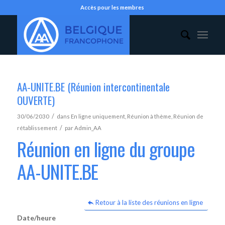
Accès pour les membres
AA-UNITE.BE (Réunion intercontinentale
OUVERTE)
/
30/06/2030
dans
En ligne uniquement
,
Réunion à thème
,
Réunion de
/
rétablissement
par
Admin_AA
Réunion en ligne du groupe
AA-UNITE.BE
Retour à la liste des réunions en ligne
Date/heure