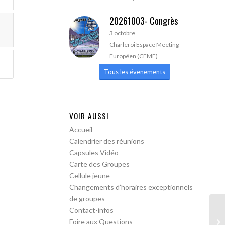
20261003- Congrès
3 octobre
Charleroi Espace Meeting
Européen (CEME)
Tous les évenements
VOIR AUSSI
Accueil
Calendrier des réunions
Capsules Vidéo
Carte des Groupes
Cellule jeune
Changements d’horaires exceptionnels
de groupes
Contact-infos
AA
Foire aux Questions