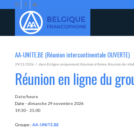
AA-UNITE.BE (Réunion intercontinentale OUVERTE)
/
29/11/2026
dans
En ligne uniquement
,
Réunion à thème
,
Réunion de réta
Réunion en ligne du gr
Date/heure
Date -
dimanche 29 novembre 2026
19:30 - 21:00
Groupe :
AA-UNITE.BE