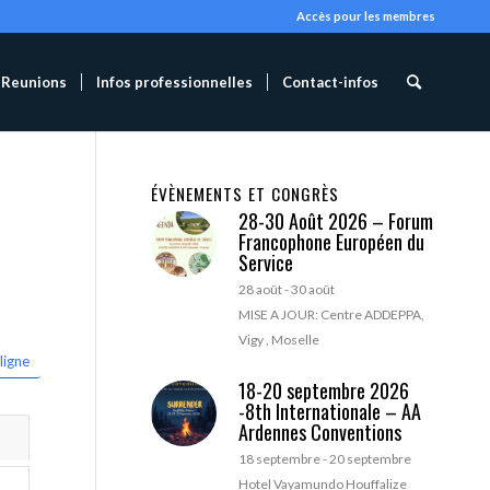
Accès pour les membres
Reunions
Infos professionnelles
Contact-infos
ÉVÈNEMENTS ET CONGRÈS
28-30 Août 2026 – Forum
Francophone Européen du
Service
28 août
-
30 août
MISE A JOUR: Centre ADDEPPA,
Vigy , Moselle
ligne
18-20 septembre 2026
-8th Internationale – AA
Ardennes Conventions
18 septembre
-
20 septembre
Hotel Vayamundo Houffalize