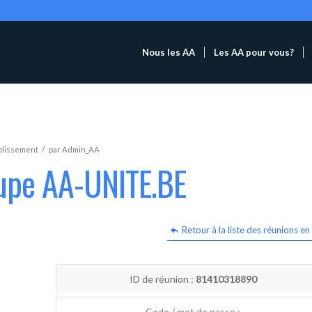
Nous les AA
Les AA pour vous?
/
blissement
par
Admin_AA
oupe AA-UNITE.BE
Retour à la liste des réunions en 
ID de réunion :
81410318890
Code / mot de passe :