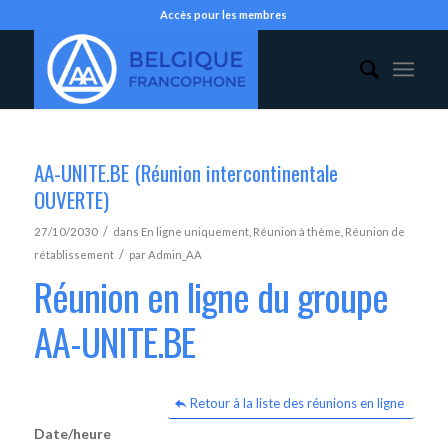
Accès pour les membres
AA-UNITE.BE (Réunion intercontinentale
OUVERTE)
/
27/10/2030
dans
En ligne uniquement
,
Réunion à thème
,
Réunion de
/
rétablissement
par
Admin_AA
Réunion en ligne du groupe
AA-UNITE.BE
Retour à la liste des réunions en ligne
Date/heure