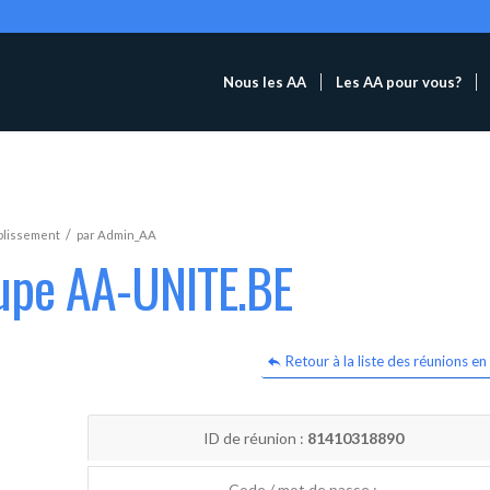
Nous les AA
Les AA pour vous?
/
blissement
par
Admin_AA
oupe AA-UNITE.BE
Retour à la liste des réunions en 
ID de réunion :
81410318890
Code / mot de passe :