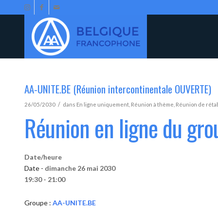
AA-UNITE.BE (Réunion intercontinentale OUVERTE)
/
26/05/2030
dans
En ligne uniquement
,
Réunion à thème
,
Réunion de réta
Réunion en ligne du gr
Date/heure
Date -
dimanche 26 mai 2030
19:30 - 21:00
Groupe :
AA-UNITE.BE