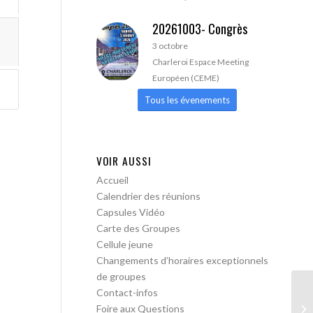
20261003- Congrès
3 octobre
Charleroi Espace Meeting
Européen (CEME)
Tous les évenements
VOIR AUSSI
Accueil
Calendrier des réunions
Capsules Vidéo
Carte des Groupes
Cellule jeune
Changements d’horaires exceptionnels
de groupes
Contact-infos
AA
Foire aux Questions