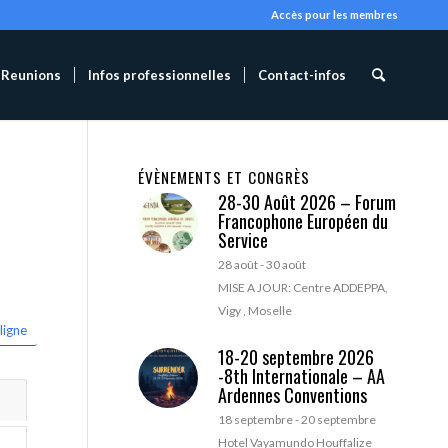
Accès pour les membres
Reunions
Infos professionnelles
Contact-infos
ÉVÈNEMENTS ET CONGRÈS
28-30 Août 2026 – Forum
Francophone Européen du
Service
28 août
-
30 août
MISE A JOUR: Centre ADDEPPA,
Vigy , Moselle
ligne
18-20 septembre 2026
-8th Internationale – AA
Ardennes Conventions
18 septembre
-
20 septembre
Hotel Vayamundo Houffalize