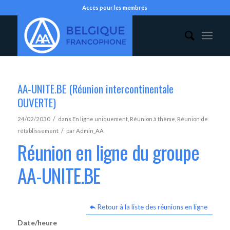
Accès pour les membres
AA-UNITE.BE (Réunion intercontinentale
OUVERTE)
/
24/02/2030
dans
En ligne uniquement
,
Réunion à thème
,
Réunion de
/
rétablissement
par
Admin_AA
Réunion en ligne du groupe
AA-UNITE.BE
Retour à la liste des réunions en ligne
Date/heure