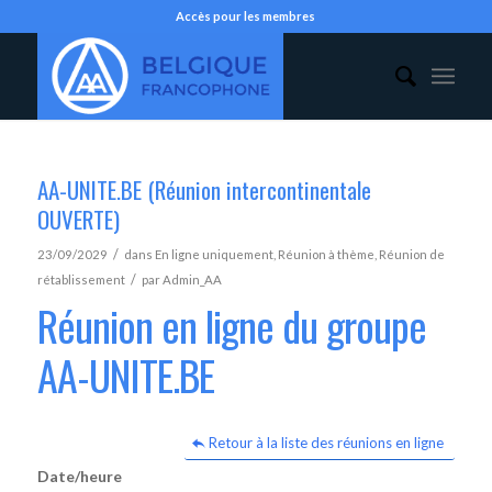
Accès pour les membres
AA-UNITE.BE (Réunion intercontinentale
OUVERTE)
/
23/09/2029
dans
En ligne uniquement
,
Réunion à thème
,
Réunion de
/
rétablissement
par
Admin_AA
Réunion en ligne du groupe
AA-UNITE.BE
Retour à la liste des réunions en ligne
Date/heure