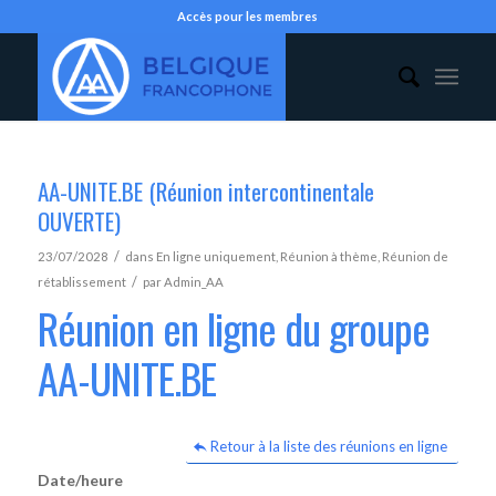
Accès pour les membres
AA-UNITE.BE (Réunion intercontinentale
OUVERTE)
/
23/07/2028
dans
En ligne uniquement
,
Réunion à thème
,
Réunion de
/
rétablissement
par
Admin_AA
Réunion en ligne du groupe
AA-UNITE.BE
Retour à la liste des réunions en ligne
Date/heure