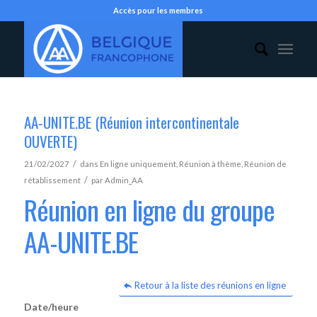
Accès pour les membres
AA-UNITE.BE (Réunion intercontinentale
OUVERTE)
/
21/02/2027
dans
En ligne uniquement
,
Réunion à thème
,
Réunion de
/
rétablissement
par
Admin_AA
Réunion en ligne du groupe
AA-UNITE.BE
Retour à la liste des réunions en ligne
Date/heure