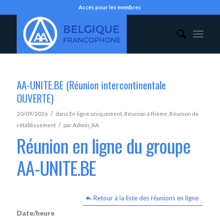
Accès pour les membres
AA-UNITE.BE (Réunion intercontinentale
OUVERTE)
/
20/09/2026
dans
En ligne uniquement
,
Réunion à thème
,
Réunion de
/
rétablissement
par
Admin_AA
Réunion en ligne du groupe
AA-UNITE.BE
Retour à la liste des réunions en ligne
Date/heure