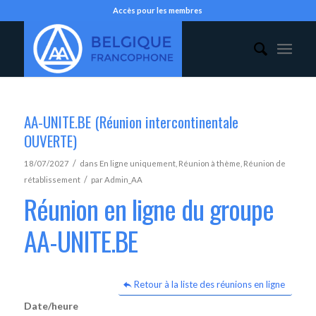
Accès pour les membres
AA-UNITE.BE (Réunion intercontinentale
OUVERTE)
/
18/07/2027
dans
En ligne uniquement
,
Réunion à thème
,
Réunion de
/
rétablissement
par
Admin_AA
Réunion en ligne du groupe
AA-UNITE.BE
Retour à la liste des réunions en ligne
Date/heure