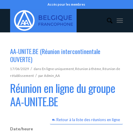
Accès pour les membres
AA-UNITE.BE (Réunion intercontinentale
OUVERTE)
/
17/06/2029
dans
En ligne uniquement
,
Réunion à thème
,
Réunion de
/
rétablissement
par
Admin_AA
Réunion en ligne du groupe
AA-UNITE.BE
Retour à la liste des réunions en ligne
Date/heure