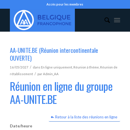
Accès pour les membres
AA-UNITE.BE (Réunion intercontinentale
OUVERTE)
/
16/05/2027
dans
En ligne uniquement
,
Réunion à thème
,
Réunion de
/
rétablissement
par
Admin_AA
Réunion en ligne du groupe
AA-UNITE.BE
Retour à la liste des réunions en ligne
Date/heure