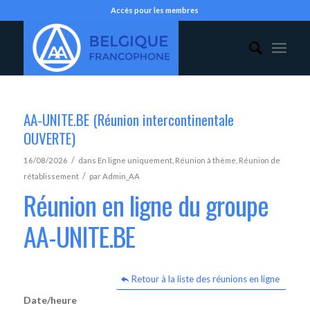
Accès pour les membres
AA-UNITE.BE (Réunion intercontinentale
OUVERTE)
/
16/08/2026
dans
En ligne uniquement
,
Réunion à thème
,
Réunion de
/
rétablissement
par
Admin_AA
Réunion en ligne du groupe
AA-UNITE.BE
Retour à la liste des réunions en ligne
Date/heure