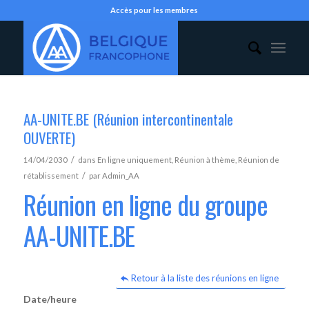
Accès pour les membres
AA-UNITE.BE (Réunion intercontinentale
OUVERTE)
/
14/04/2030
dans
En ligne uniquement
,
Réunion à thème
,
Réunion de
/
rétablissement
par
Admin_AA
Réunion en ligne du groupe
AA-UNITE.BE
Retour à la liste des réunions en ligne
Date/heure