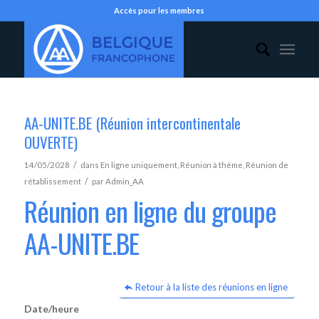
Accès pour les membres
AA-UNITE.BE (Réunion intercontinentale
OUVERTE)
/
14/05/2028
dans
En ligne uniquement
,
Réunion à thème
,
Réunion de
/
rétablissement
par
Admin_AA
Réunion en ligne du groupe
AA-UNITE.BE
Retour à la liste des réunions en ligne
Date/heure