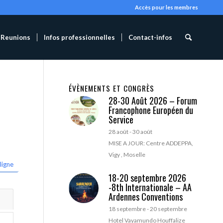
Accès pour les membres
Reunions
Infos professionnelles
Contact-infos
ÉVÈNEMENTS ET CONGRÈS
28-30 Août 2026 – Forum
Francophone Européen du
Service
28 août
-
30 août
MISE A JOUR: Centre ADDEPPA,
Vigy , Moselle
ligne
18-20 septembre 2026
-8th Internationale – AA
Ardennes Conventions
18 septembre
-
20 septembre
Hotel Vayamundo Houffalize