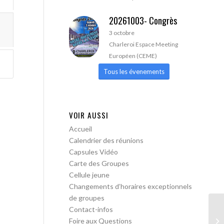
20261003- Congrès
3 octobre
Charleroi Espace Meeting
Européen (CEME)
Tous les évenements
VOIR AUSSI
Accueil
Calendrier des réunions
Capsules Vidéo
Carte des Groupes
Cellule jeune
Changements d’horaires exceptionnels
de groupes
Contact-infos
AA
Foire aux Questions