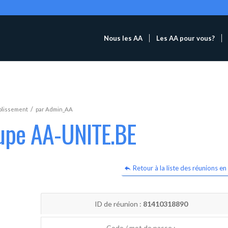
Nous les AA
Les AA pour vous?
/
blissement
par
Admin_AA
oupe AA-UNITE.BE
Retour à la liste des réunions en 
ID de réunion :
81410318890
Code / mot de passe :