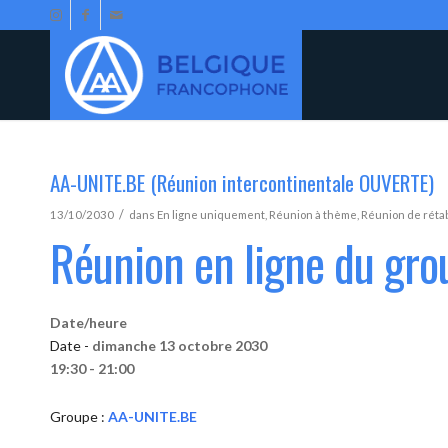
AA-UNITE.BE (Réunion intercontinentale OUVERTE)
/
13/10/2030
dans
En ligne uniquement
,
Réunion à thème
,
Réunion de réta
Réunion en ligne du gr
Date/heure
Date -
dimanche 13 octobre 2030
19:30 - 21:00
Groupe :
AA-UNITE.BE