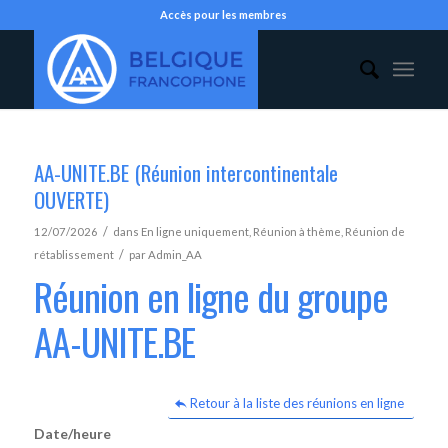
Accès pour les membres
AA-UNITE.BE (Réunion intercontinentale
OUVERTE)
/
12/07/2026
dans
En ligne uniquement
,
Réunion à thème
,
Réunion de
/
rétablissement
par
Admin_AA
Réunion en ligne du groupe
AA-UNITE.BE
Retour à la liste des réunions en ligne
Date/heure