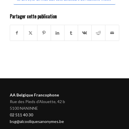
Partager cette publication
AA Belgique Francophone
Rue des Pieds d'Alouette, 42 b
5100 NANINNE
02 511 40 30
bsg@alcooliquesanonymes.be