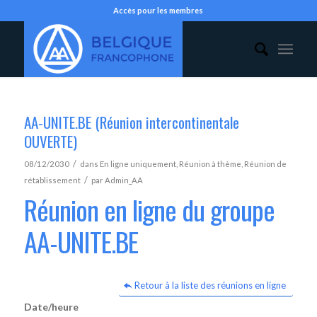
Accès pour les membres
AA-UNITE.BE (Réunion intercontinentale
OUVERTE)
/
08/12/2030
dans
En ligne uniquement
,
Réunion à thème
,
Réunion de
/
rétablissement
par
Admin_AA
Réunion en ligne du groupe
AA-UNITE.BE
Retour à la liste des réunions en ligne
Date/heure