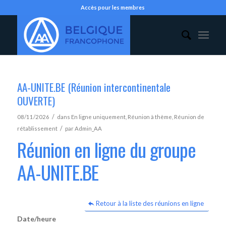
Accès pour les membres
AA-UNITE.BE (Réunion intercontinentale
OUVERTE)
/
08/11/2026
dans
En ligne uniquement
,
Réunion à thème
,
Réunion de
/
rétablissement
par
Admin_AA
Réunion en ligne du groupe
AA-UNITE.BE
Retour à la liste des réunions en ligne
Date/heure