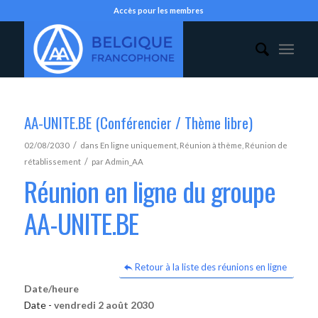
Accès pour les membres
AA-UNITE.BE (Conférencier / Thème libre)
/
02/08/2030
dans
En ligne uniquement
,
Réunion à thème
,
Réunion de
/
rétablissement
par
Admin_AA
Réunion en ligne du groupe
AA-UNITE.BE
Retour à la liste des réunions en ligne
Date/heure
Date -
vendredi 2 août 2030