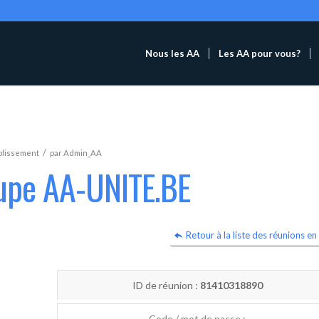
Nous les AA
Les AA pour vous?
/
blissement
par
Admin_AA
oupe AA-UNITE.BE
Retour à la liste des réunions en 
ID de réunion :
81410318890
Code / mot de passe :