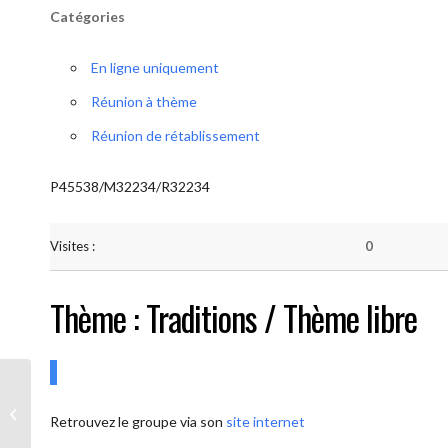
Catégories
En ligne uniquement
Réunion à thème
Réunion de rétablissement
P45538/M32234/R32234
Visites :
0
Thème : Traditions / Thème libre
AA-UNITE.BE (Conférencier / Thème
Retrouvez le groupe via son
site internet
libre)