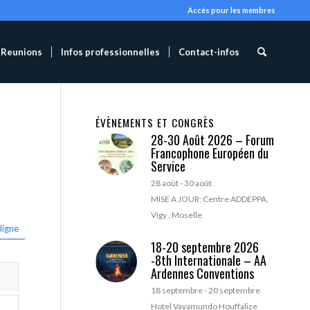
Accès pour les membres
Reunions
Infos professionnelles
Contact-infos
ÉVÈNEMENTS ET CONGRÈS
28-30 Août 2026 – Forum
Francophone Européen du
Service
28 août
-
30 août
MISE A JOUR: Centre ADDEPPA,
Vigy , Moselle
ligne
18-20 septembre 2026
-8th Internationale – AA
Ardennes Conventions
18 septembre
-
20 septembre
Hotel Vayamundo Houffalize