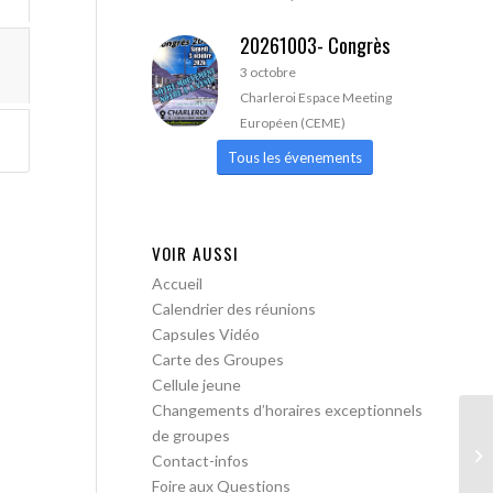
20261003- Congrès
3 octobre
Charleroi Espace Meeting
Européen (CEME)
Tous les évenements
VOIR AUSSI
Accueil
Calendrier des réunions
Capsules Vidéo
Carte des Groupes
Cellule jeune
Changements d’horaires exceptionnels
de groupes
AA
Contact-infos
lib
Foire aux Questions