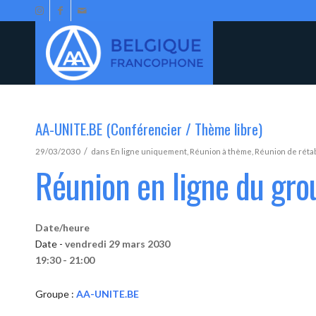
AA-UNITE.BE (Conférencier / Thème libre)
/
29/03/2030
dans
En ligne uniquement
,
Réunion à thème
,
Réunion de réta
Réunion en ligne du gr
Date/heure
Date -
vendredi 29 mars 2030
19:30 - 21:00
Groupe :
AA-UNITE.BE