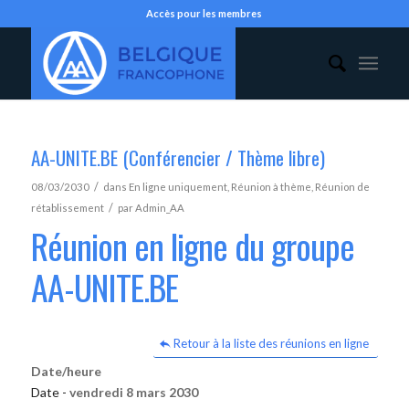
Accès pour les membres
AA-UNITE.BE (Conférencier / Thème libre)
/
08/03/2030
dans
En ligne uniquement
,
Réunion à thème
,
Réunion de
/
rétablissement
par
Admin_AA
Réunion en ligne du groupe
AA-UNITE.BE
Retour à la liste des réunions en ligne
Date/heure
Date -
vendredi 8 mars 2030