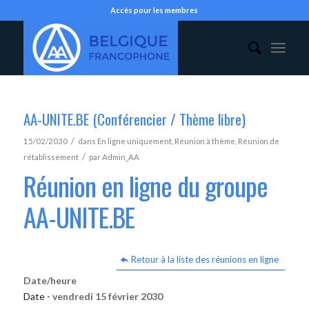
Accès pour les membres
AA-UNITE.BE (Conférencier / Thème libre)
/
15/02/2030
dans
En ligne uniquement
,
Réunion à thème
,
Réunion de
/
rétablissement
par
Admin_AA
Réunion en ligne du groupe
AA-UNITE.BE
Retour à la liste des réunions en ligne
Date/heure
Date -
vendredi 15 février 2030