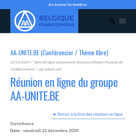
Accès pour les membres
AA-UNITE.BE (Conférencier / Thème libre)
/
21/12/2029
dans
En ligne uniquement
,
Réunion à thème
,
Réunion de
/
rétablissement
par
Admin_AA
Réunion en ligne du groupe
AA-UNITE.BE
Retour à la liste des réunions en ligne
Date/heure
Date -
vendredi 21 décembre 2029