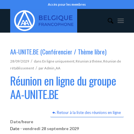
Accès pour les membres
AA-UNITE.BE (Conférencier / Thème libre)
/
28/09/2029
dans
En ligne uniquement
,
Réunion à thème
,
Réunion de
/
rétablissement
par
Admin_AA
Réunion en ligne du groupe
AA-UNITE.BE
Retour à la liste des réunions en ligne
Date/heure
Date -
vendredi 28 septembre 2029