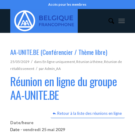
Accès pour les membres
AA-UNITE.BE (Conférencier / Thème libre)
/
25/05/2029
dans
En ligne uniquement
,
Réunion à thème
,
Réunion de
/
rétablissement
par
Admin_AA
Réunion en ligne du groupe
AA-UNITE.BE
Retour à la liste des réunions en ligne
Date/heure
Date -
vendredi 25 mai 2029