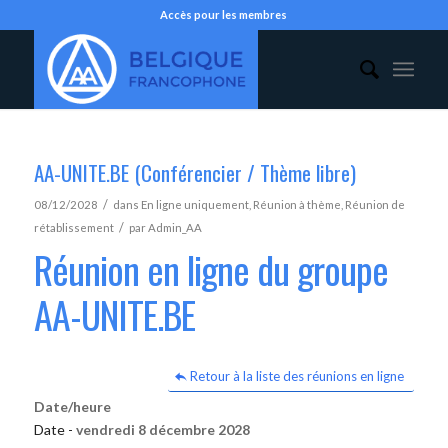
Accès pour les membres
AA-UNITE.BE (Conférencier / Thème libre)
/
08/12/2028
dans
En ligne uniquement
,
Réunion à thème
,
Réunion de
/
rétablissement
par
Admin_AA
Réunion en ligne du groupe
AA-UNITE.BE
Retour à la liste des réunions en ligne
Date/heure
Date -
vendredi 8 décembre 2028