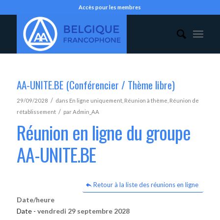
Accès pour les membres
AA-UNITE.BE (Conférencier / Thème libre)
/
29/09/2028
dans
En ligne uniquement
,
Réunion à thème
,
Réunion de
/
rétablissement
par
Admin_AA
Réunion en ligne du groupe
AA-UNITE.BE
Retour à la liste des réunions en ligne
Date/heure
Date -
vendredi 29 septembre 2028