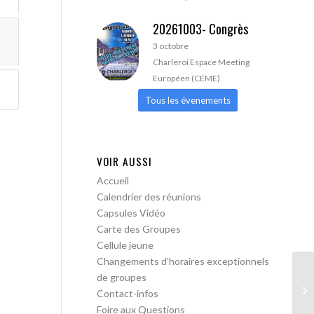
20261003- Congrès
3 octobre
Charleroi Espace Meeting
Européen (CEME)
Tous les évenements
VOIR AUSSI
Accueil
Calendrier des réunions
Capsules Vidéo
Carte des Groupes
Cellule jeune
Changements d’horaires exceptionnels
de groupes
AA
Contact-infos
lib
Foire aux Questions