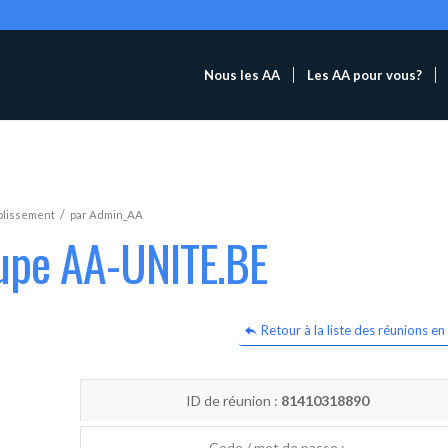
Nous les AA
Les AA pour vous?
/
blissement
par
Admin_AA
oupe AA-UNITE.BE
Retour à la liste des réunions en 
ID de réunion :
81410318890
Code / mot de passe :