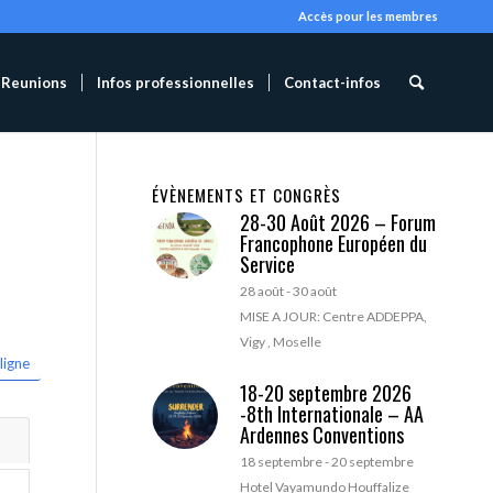
Accès pour les membres
Reunions
Infos professionnelles
Contact-infos
ÉVÈNEMENTS ET CONGRÈS
28-30 Août 2026 – Forum
Francophone Européen du
Service
28 août
-
30 août
MISE A JOUR: Centre ADDEPPA,
Vigy , Moselle
ligne
18-20 septembre 2026
-8th Internationale – AA
Ardennes Conventions
18 septembre
-
20 septembre
Hotel Vayamundo Houffalize