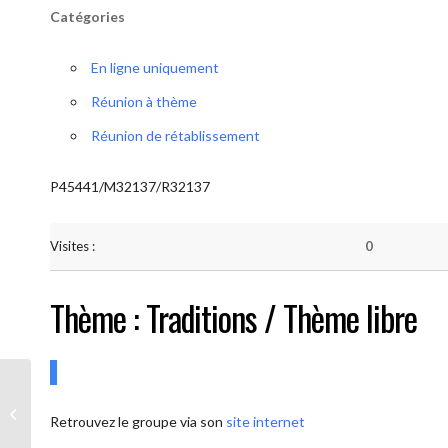
Catégories
En ligne uniquement
Réunion à thème
Réunion de rétablissement
P45441/M32137/R32137
Visites :
0
Thème : Traditions / Thème libre
AA-UNITE.BE (Conférencier / Thème
Retrouvez le groupe via son
site internet
libre)