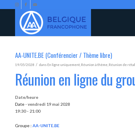
AA-UNITE.BE (Conférencier / Thème libre)
/
19/05/2028
dans
En ligne uniquement
,
Réunion à thème
,
Réunion de réta
Réunion en ligne du gr
Date/heure
Date -
vendredi 19 mai 2028
19:30 - 21:00
Groupe :
AA-UNITE.BE