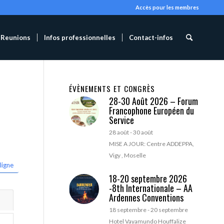
Accès pour les membres
Reunions
Infos professionnelles
Contact-infos
ÉVÈNEMENTS ET CONGRÈS
28-30 Août 2026 – Forum
Francophone Européen du
Service
28 août
-
30 août
MISE A JOUR: Centre ADDEPPA,
Vigy , Moselle
ligne
18-20 septembre 2026
-8th Internationale – AA
Ardennes Conventions
18 septembre
-
20 septembre
Hotel Vayamundo Houffalize