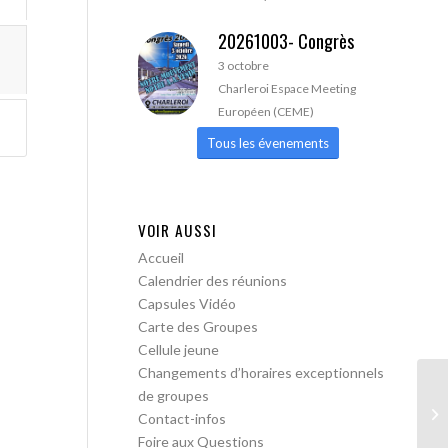
20261003- Congrès
3 octobre
Charleroi Espace Meeting
Européen (CEME)
Tous les évenements
VOIR AUSSI
Accueil
Calendrier des réunions
Capsules Vidéo
Carte des Groupes
Cellule jeune
Changements d’horaires exceptionnels
de groupes
AA
Contact-infos
lib
Foire aux Questions