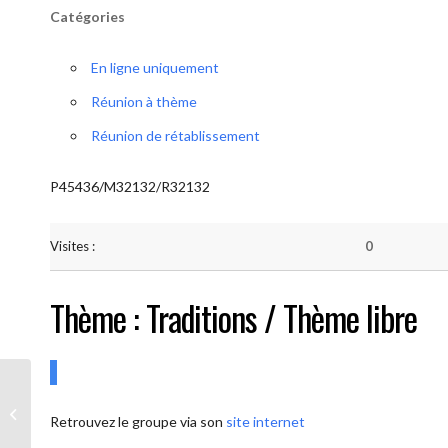
Catégories
En ligne uniquement
Réunion à thème
Réunion de rétablissement
P45436/M32132/R32132
Visites :
0
Thème : Traditions / Thème libre
AA-UNITE.BE (Conférencier / Thème
Retrouvez le groupe via son
site internet
libre)