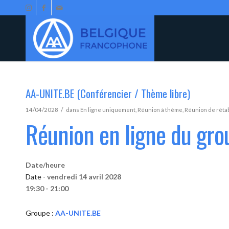
AA-UNITE.BE (Conférencier / Thème libre)
/
14/04/2028
dans
En ligne uniquement
,
Réunion à thème
,
Réunion de réta
Réunion en ligne du gr
Date/heure
Date -
vendredi 14 avril 2028
19:30 - 21:00
Groupe :
AA-UNITE.BE