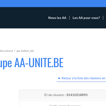
Nous les AA
Les AA pour vous?
/
blissement
par
Admin_AA
oupe AA-UNITE.BE
Retour à la liste des réunions en 
ID de réunion :
81410318890
Code / mot de passe :