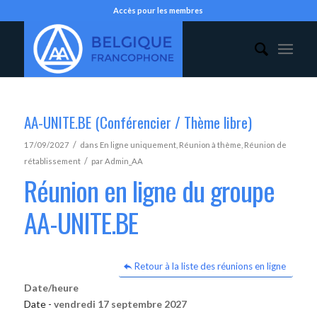
Accès pour les membres
AA-UNITE.BE (Conférencier / Thème libre)
/
17/09/2027
dans
En ligne uniquement
,
Réunion à thème
,
Réunion de
/
rétablissement
par
Admin_AA
Réunion en ligne du groupe
AA-UNITE.BE
Retour à la liste des réunions en ligne
Date/heure
Date -
vendredi 17 septembre 2027