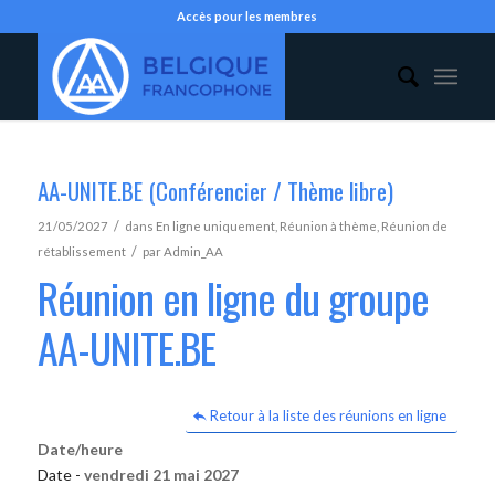
Accès pour les membres
AA-UNITE.BE (Conférencier / Thème libre)
/
21/05/2027
dans
En ligne uniquement
,
Réunion à thème
,
Réunion de
/
rétablissement
par
Admin_AA
Réunion en ligne du groupe
AA-UNITE.BE
Retour à la liste des réunions en ligne
Date/heure
Date -
vendredi 21 mai 2027