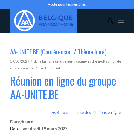
Accès pour les membres
AA-UNITE.BE (Conférencier / Thème libre)
/
19/03/2027
dans
En ligne uniquement
,
Réunion à thème
,
Réunion de
/
rétablissement
par
Admin_AA
Réunion en ligne du groupe
AA-UNITE.BE
Retour à la liste des réunions en ligne
Date/heure
Date -
vendredi 19 mars 2027