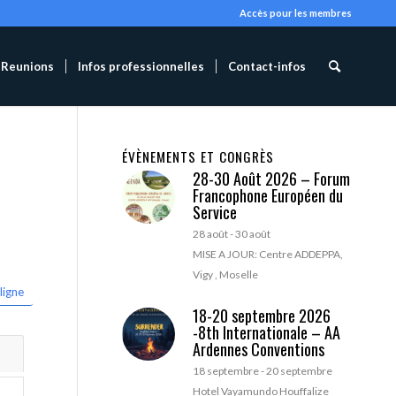
Accès pour les membres
Reunions
Infos professionnelles
Contact-infos
ÉVÈNEMENTS ET CONGRÈS
28-30 Août 2026 – Forum
Francophone Européen du
Service
28 août
-
30 août
MISE A JOUR: Centre ADDEPPA,
Vigy , Moselle
ligne
18-20 septembre 2026
-8th Internationale – AA
Ardennes Conventions
18 septembre
-
20 septembre
Hotel Vayamundo Houffalize