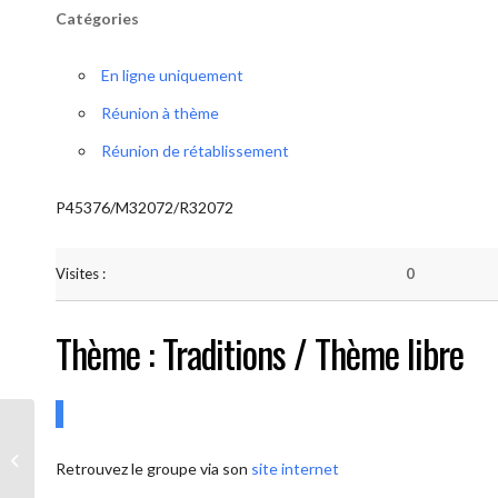
Catégories
En ligne uniquement
Réunion à thème
Réunion de rétablissement
P45376/M32072/R32072
Visites :
0
Thème : Traditions / Thème libre
AA-UNITE.BE (Conférencier / Thème
Retrouvez le groupe via son
site internet
libre)