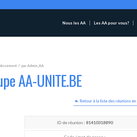
Nous les AA
Les AA pour vous?
/
blissement
par
Admin_AA
oupe AA-UNITE.BE
Retour à la liste des réunions en 
ID de réunion :
81410318890
Code / mot de passe :