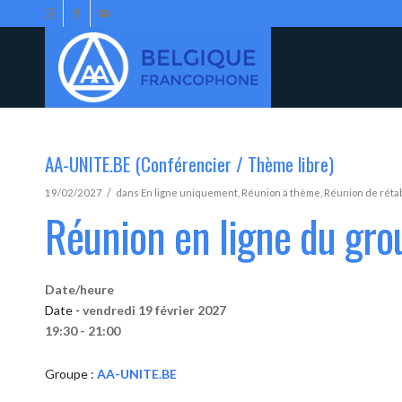
AA-UNITE.BE (Conférencier / Thème libre)
/
19/02/2027
dans
En ligne uniquement
,
Réunion à thème
,
Réunion de réta
Réunion en ligne du gr
Date/heure
Date -
vendredi 19 février 2027
19:30 - 21:00
Groupe :
AA-UNITE.BE