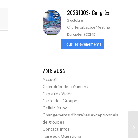
20261003- Congrès
3 octobre
Charleroi Espace Meeting
Européen (CEME)
Tous les évenements
VOIR AUSSI
Accueil
Calendrier des réunions
Capsules Vidéo
Carte des Groupes
Cellule jeune
Changements d’horaires exceptionnels
de groupes
AA
Contact-infos
lib
Foire aux Questions