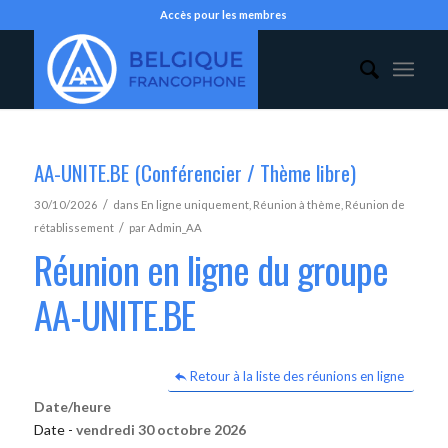
Accès pour les membres
AA-UNITE.BE (Conférencier / Thème libre)
/
30/10/2026
dans
En ligne uniquement
,
Réunion à thème
,
Réunion de
/
rétablissement
par
Admin_AA
Réunion en ligne du groupe
AA-UNITE.BE
Retour à la liste des réunions en ligne
Date/heure
Date -
vendredi 30 octobre 2026