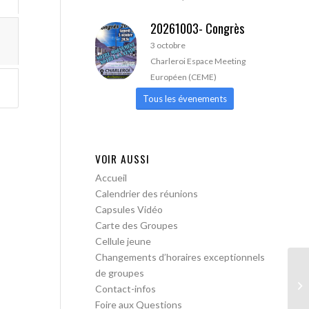
20261003- Congrès
3 octobre
Charleroi Espace Meeting
Européen (CEME)
Tous les évenements
VOIR AUSSI
Accueil
Calendrier des réunions
Capsules Vidéo
Carte des Groupes
Cellule jeune
Changements d’horaires exceptionnels
de groupes
AA
Contact-infos
lib
Foire aux Questions