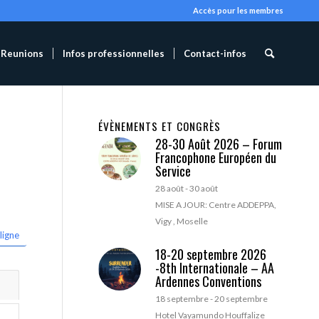
Accès pour les membres
Reunions
Infos professionnelles
Contact-infos
ÉVÈNEMENTS ET CONGRÈS
28-30 Août 2026 – Forum
Francophone Européen du
Service
28 août
-
30 août
MISE A JOUR: Centre ADDEPPA,
Vigy , Moselle
ligne
18-20 septembre 2026
-8th Internationale – AA
Ardennes Conventions
18 septembre
-
20 septembre
Hotel Vayamundo Houffalize