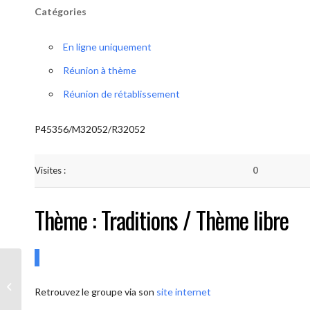
Catégories
En ligne uniquement
Réunion à thème
Réunion de rétablissement
P45356/M32052/R32052
Visites :
0
Thème : Traditions / Thème libre
AA-UNITE.BE (Conférencier / Thème
Retrouvez le groupe via son
site internet
libre)