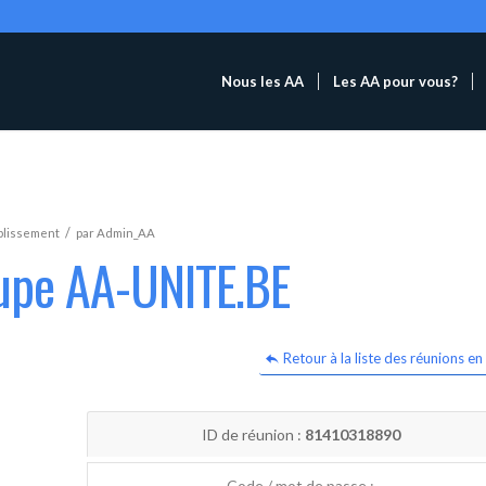
Nous les AA
Les AA pour vous?
/
blissement
par
Admin_AA
oupe AA-UNITE.BE
Retour à la liste des réunions en 
ID de réunion :
81410318890
Code / mot de passe :