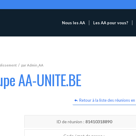
Nous les AA
Les AA pour vous?
/
blissement
par
Admin_AA
oupe AA-UNITE.BE
Retour à la liste des réunions en 
ID de réunion :
81410318890
Code / mot de passe :