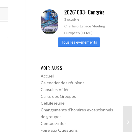
20261003- Congrès
3 octobre
Charleroi Espace Meeting
Européen (CEME)
Tous les évenements
VOIR AUSSI
Accueil
Calendrier des réunions
Capsules Vidéo
Carte des Groupes
Cellule jeune
Changements d’horaires exceptionnels
de groupes
AA
Contact-infos
lib
Foire aux Questions