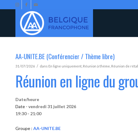
AA-UNITE.BE (Conférencier / Thème libre)
/
31/07/2026
dans
En ligne uniquement
,
Réunion à thème
,
Réunion de réta
Réunion en ligne du gr
Date/heure
Date -
vendredi 31 juillet 2026
19:30 - 21:00
Groupe :
AA-UNITE.BE