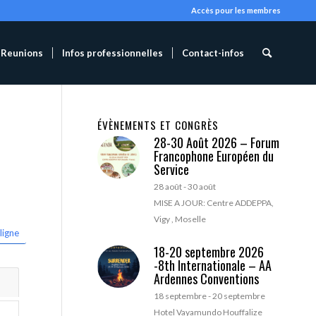
Accès pour les membres
Reunions
Infos professionnelles
Contact-infos
ÉVÈNEMENTS ET CONGRÈS
28-30 Août 2026 – Forum
Francophone Européen du
Service
28 août
-
30 août
MISE A JOUR: Centre ADDEPPA,
Vigy , Moselle
ligne
18-20 septembre 2026
-8th Internationale – AA
Ardennes Conventions
18 septembre
-
20 septembre
Hotel Vayamundo Houffalize