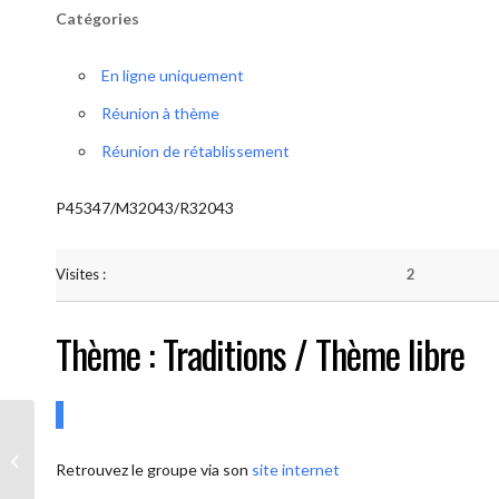
Catégories
En ligne uniquement
Réunion à thème
Réunion de rétablissement
P45347/M32043/R32043
Visites :
2
Thème : Traditions / Thème libre
AA-UNITE.BE (Conférencier / Thème
Retrouvez le groupe via son
site internet
libre)