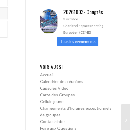
20261003- Congrès
3 octobre
Charleroi Espace Meeting
Européen (CEME)
Tous les évenements
VOIR AUSSI
Accueil
Calendrier des réunions
Capsules Vidéo
Carte des Groupes
Cellule jeune
Changements d’horaires exceptionnels
de groupes
AA
Contact-infos
lib
Foire aux Questions