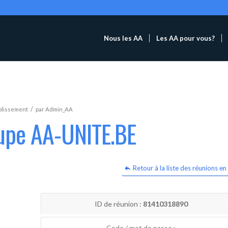
Nous les AA
Les AA pour vous?
/
blissement
par
Admin_AA
oupe AA-UNITE.BE
Retour à la liste des réunions en 
ID de réunion :
81410318890
Code / mot de passe :