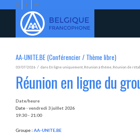
AA-UNITE.BE (Conférencier / Thème libre)
/
03/07/2026
dans
En ligne uniquement
,
Réunion à thème
,
Réunion de réta
Réunion en ligne du gr
Date/heure
Date -
vendredi 3 juillet 2026
19:30 - 21:00
Groupe :
AA-UNITE.BE