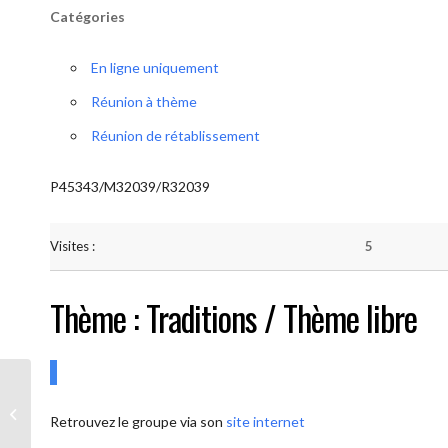
Catégories
En ligne uniquement
Réunion à thème
Réunion de rétablissement
P45343/M32039/R32039
Visites :
5
Thème : Traditions / Thème libre
AA-UNITE.BE (Conférencier / Thème
Retrouvez le groupe via son
site internet
libre)