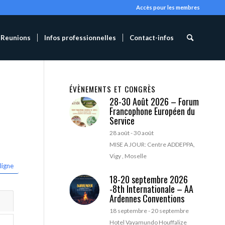
Accès pour les membres
Reunions
Infos professionnelles
Contact-infos
ÉVÈNEMENTS ET CONGRÈS
28-30 Août 2026 – Forum
Francophone Européen du
Service
28 août
-
30 août
MISE A JOUR: Centre ADDEPPA,
Vigy , Moselle
ligne
18-20 septembre 2026
-8th Internationale – AA
Ardennes Conventions
18 septembre
-
20 septembre
Hotel Vayamundo Houffalize