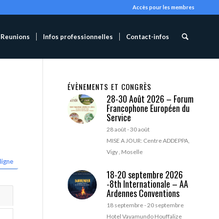
Accès pour les membres
Reunions
Infos professionnelles
Contact-infos
ÉVÈNEMENTS ET CONGRÈS
28-30 Août 2026 – Forum
Francophone Européen du
Service
28 août
-
30 août
MISE A JOUR: Centre ADDEPPA,
Vigy , Moselle
ligne
18-20 septembre 2026
-8th Internationale – AA
Ardennes Conventions
18 septembre
-
20 septembre
Hotel Vayamundo Houffalize