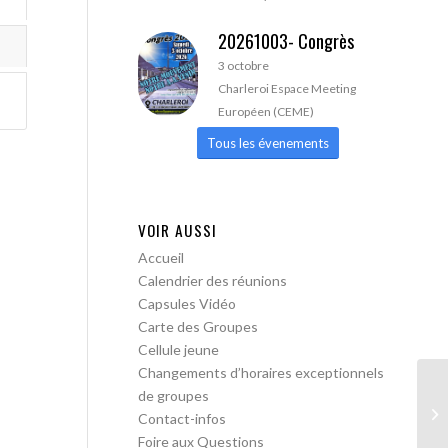
20261003- Congrès
3 octobre
Charleroi Espace Meeting
Européen (CEME)
Tous les évenements
VOIR AUSSI
Accueil
Calendrier des réunions
Capsules Vidéo
Carte des Groupes
Cellule jeune
Changements d’horaires exceptionnels
de groupes
AA
Contact-infos
lib
Foire aux Questions