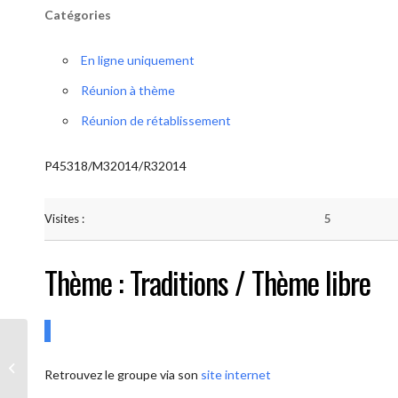
Catégories
En ligne uniquement
Réunion à thème
Réunion de rétablissement
P45318/M32014/R32014
Visites :
5
Thème : Traditions / Thème libre
AA-UNITE.BE (Conférencier / Thème
Retrouvez le groupe via son
site internet
libre)