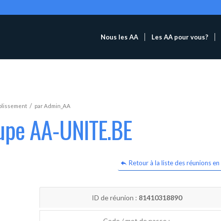
Nous les AA
Les AA pour vous?
/
blissement
par
Admin_AA
oupe AA-UNITE.BE
Retour à la liste des réunions en 
ID de réunion :
81410318890
Code / mot de passe :