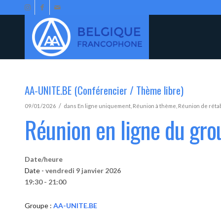
AA-UNITE.BE (Conférencier / Thème libre)
/
09/01/2026
dans
En ligne uniquement
,
Réunion à thème
,
Réunion de réta
Réunion en ligne du gr
Date/heure
Date -
vendredi 9 janvier 2026
19:30 - 21:00
Groupe :
AA-UNITE.BE