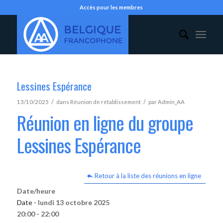
Accès pour les membres
Lessines Espérance
/
/
13/10/2025
dans
Réunion de rétablissement
par
Admin_AA
Réunion en ligne du groupe
Lessines Espérance
Retour à la liste des réunions en ligne
Date/heure
Date -
lundi 13 octobre 2025
20:00 - 22:00