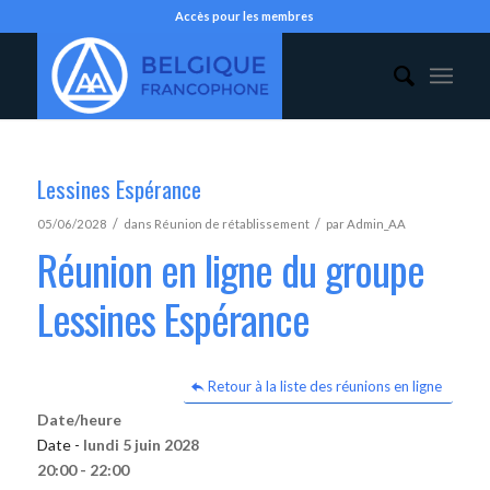
Accès pour les membres
Lessines Espérance
/
/
05/06/2028
dans
Réunion de rétablissement
par
Admin_AA
Réunion en ligne du groupe
Lessines Espérance
Retour à la liste des réunions en ligne
Date/heure
Date -
lundi 5 juin 2028
20:00 - 22:00