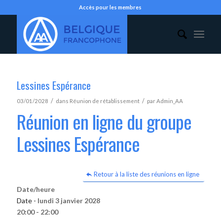
Accès pour les membres
Lessines Espérance
/
/
03/01/2028
dans
Réunion de rétablissement
par
Admin_AA
Réunion en ligne du groupe
Lessines Espérance
Retour à la liste des réunions en ligne
Date/heure
Date -
lundi 3 janvier 2028
20:00 - 22:00