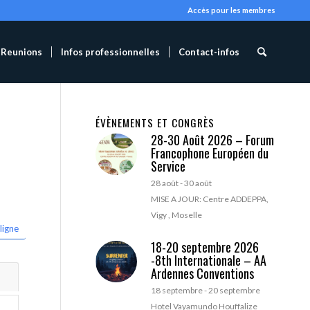
Accès pour les membres
Reunions
Infos professionnelles
Contact-infos
ÉVÈNEMENTS ET CONGRÈS
28-30 Août 2026 – Forum
Francophone Européen du
Service
28 août
-
30 août
MISE A JOUR: Centre ADDEPPA,
Vigy , Moselle
ligne
18-20 septembre 2026
-8th Internationale – AA
Ardennes Conventions
18 septembre
-
20 septembre
Hotel Vayamundo Houffalize