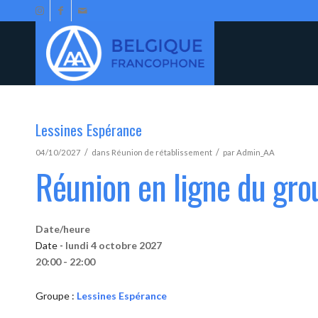
Lessines Espérance
/
/
04/10/2027
dans
Réunion de rétablissement
par
Admin_AA
Réunion en ligne du gro
Date/heure
Date -
lundi 4 octobre 2027
20:00 - 22:00
Groupe :
Lessines Espérance