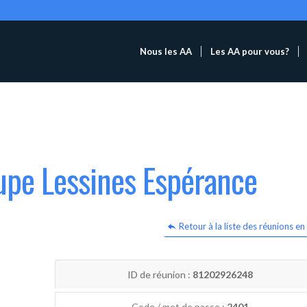
Nous les AA
Les AA pour vous?
upe Lessines Espérance
Retour à la liste des réunions en 
ID de réunion :
81202926248
Code / mot de passe :
2401