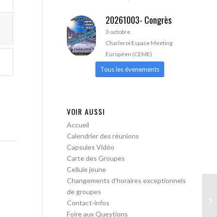
20261003- Congrès
3 octobre
Charleroi Espace Meeting
Européen (CEME)
Tous les évenements
VOIR AUSSI
Accueil
Calendrier des réunions
Capsules Vidéo
Carte des Groupes
Cellule jeune
Changements d’horaires exceptionnels
de groupes
Le
Contact-infos
Foire aux Questions