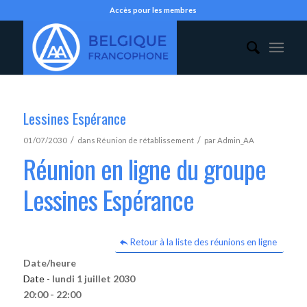
Accès pour les membres
Lessines Espérance
/
/
01/07/2030
dans
Réunion de rétablissement
par
Admin_AA
Réunion en ligne du groupe
Lessines Espérance
Retour à la liste des réunions en ligne
Date/heure
Date -
lundi 1 juillet 2030
20:00 - 22:00