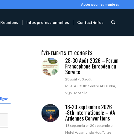
Accès pour les membres
Reunions
Infos professionnelles
Contact-infos
ÉVÈNEMENTS ET CONGRÈS
28-30 Août 2026 – Forum
Francophone Européen du
Service
28 août
-
30 août
MISE A JOUR: Centre ADDEPPA,
Vigy , Moselle
ligne
18-20 septembre 2026
-8th Internationale – AA
Ardennes Conventions
18 septembre
-
20 septembre
Hotel Vayamundo Houffalize