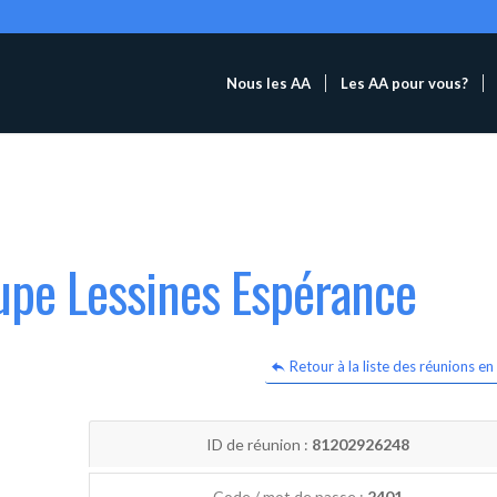
Nous les AA
Les AA pour vous?
upe Lessines Espérance
Retour à la liste des réunions en 
ID de réunion :
81202926248
Code / mot de passe :
2401