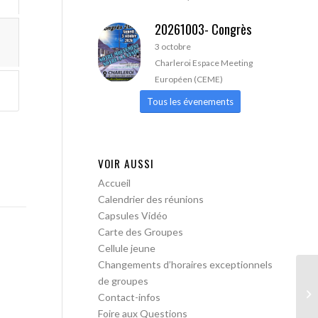
20261003- Congrès
3 octobre
Charleroi Espace Meeting
Européen (CEME)
Tous les évenements
VOIR AUSSI
Accueil
Calendrier des réunions
Capsules Vidéo
Carte des Groupes
Cellule jeune
Changements d’horaires exceptionnels
de groupes
Le
Contact-infos
Foire aux Questions