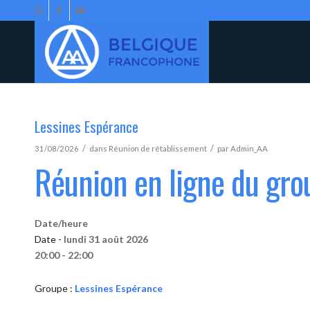
Lessines Espérance
/
/
31/08/2026
dans
Réunion de rétablissement
par
Admin_AA
Réunion en ligne du gro
Date/heure
Date -
lundi 31 août 2026
20:00 - 22:00
Groupe :
Lessines Espérance