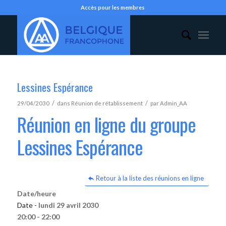
Accès pour les membres
Lessines Espérance
/
/
29/04/2030
dans
Réunion de rétablissement
par
Admin_AA
Réunion en ligne du groupe
Lessines Espérance
Retour à la liste des réunions en ligne
Date/heure
Date -
lundi 29 avril 2030
20:00 - 22:00